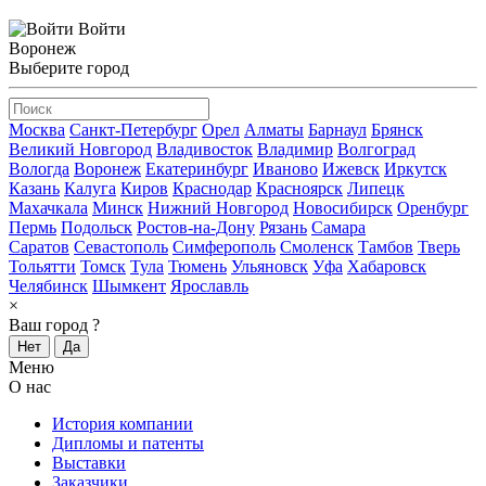
Войти
Воронеж
Выберите город
Москва
Санкт-Петербург
Орел
Алматы
Барнаул
Брянск
Великий Новгород
Владивосток
Владимир
Волгоград
Вологда
Воронеж
Екатеринбург
Иваново
Ижевск
Иркутск
Казань
Калуга
Киров
Краснодар
Красноярск
Липецк
Махачкала
Минск
Нижний Новгород
Новосибирск
Оренбург
Пермь
Подольск
Ростов-на-Дону
Рязань
Самара
Саратов
Севастополь
Симферополь
Смоленск
Тамбов
Тверь
Тольятти
Томск
Тула
Тюмень
Ульяновск
Уфа
Хабаровск
Челябинск
Шымкент
Ярославль
×
Ваш город
?
Нет
Да
Меню
О нас
История компании
Дипломы и патенты
Выставки
Заказчики