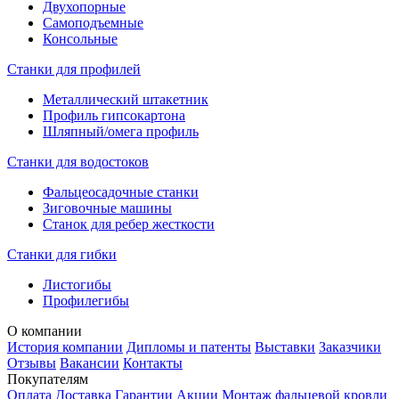
Двухопорные
Самоподъемные
Консольные
Станки для профилей
Металлический штакетник
Профиль гипсокартона
Шляпный/омега профиль
Станки для водостоков
Фальцеосадочные станки
Зиговочные машины
Станок для ребер жесткости
Станки для гибки
Листогибы
Профилегибы
О компании
История компании
Дипломы и патенты
Выставки
Заказчики
Отзывы
Вакансии
Контакты
Покупателям
Оплата
Доставка
Гарантии
Акции
Монтаж фальцевой кровли