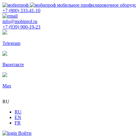
мобильное профилировочное оборуд
+7 (800) 333-41-10
info@mobiprof.ru
+7 (939) 900-19-23
Telegram
Вконтакте
Max
RU
RU
EN
FR
Войти