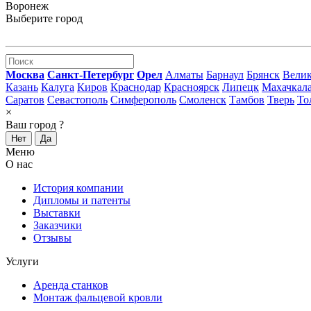
Воронеж
Выберите город
Москва
Санкт-Петербург
Орел
Алматы
Барнаул
Брянск
Вели
Казань
Калуга
Киров
Краснодар
Красноярск
Липецк
Махачкал
Саратов
Севастополь
Симферополь
Смоленск
Тамбов
Тверь
То
×
Ваш город
?
Нет
Да
Меню
О нас
История компании
Дипломы и патенты
Выставки
Заказчики
Отзывы
Услуги
Аренда станков
Монтаж фальцевой кровли