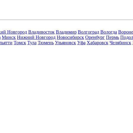
кий Новгород
Владивосток
Владимир
Волгоград
Вологда
Ворон
а
Минск
Нижний Новгород
Новосибирск
Оренбург
Пермь
Подол
льятти
Томск
Тула
Тюмень
Ульяновск
Уфа
Хабаровск
Челябинск