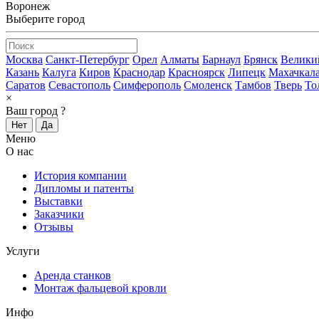
Воронеж
Выберите город
Москва
Санкт-Петербург
Орел
Алматы
Барнаул
Брянск
Велики
Казань
Калуга
Киров
Краснодар
Красноярск
Липецк
Махачкал
Саратов
Севастополь
Симферополь
Смоленск
Тамбов
Тверь
То
×
Ваш город
?
Нет
Да
Меню
О нас
История компании
Дипломы и патенты
Выставки
Заказчики
Отзывы
Услуги
Аренда станков
Монтаж фальцевой кровли
Инфо