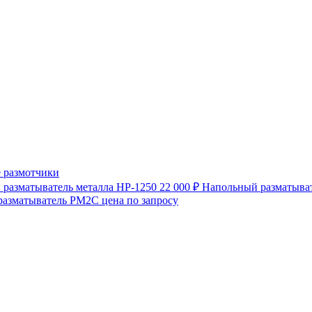
 размотчики
разматыватель металла HP-1250
22 000 ₽
Напольный разматыват
разматыватель РМ2С
цена по запросу