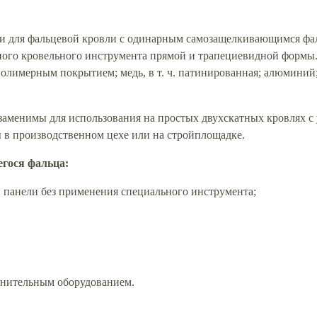
 для фальцевой кровли с одинарным самозащелкивающимся фаль
ного кровельного инструмента прямой и трапециевидной формы
с полимерным покрытием; медь, в т. ч. патинированная; алюмини
менимы для использования на простых двухскатных кровлях с у
 в производственном цехе или на стройплощадке.
гося фальца:
 панели без применения специального инструмента;
лнительным оборудованием.