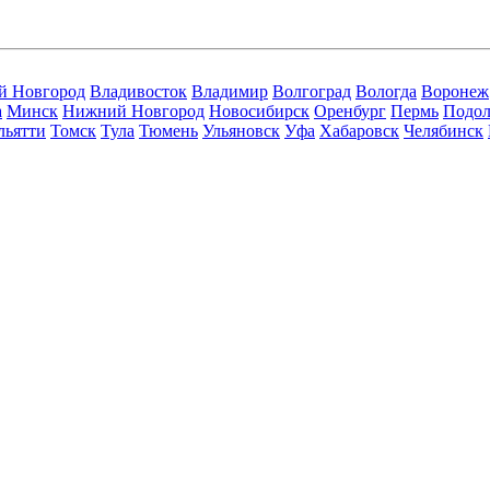
й Новгород
Владивосток
Владимир
Волгоград
Вологда
Воронеж
а
Минск
Нижний Новгород
Новосибирск
Оренбург
Пермь
Подол
льятти
Томск
Тула
Тюмень
Ульяновск
Уфа
Хабаровск
Челябинск