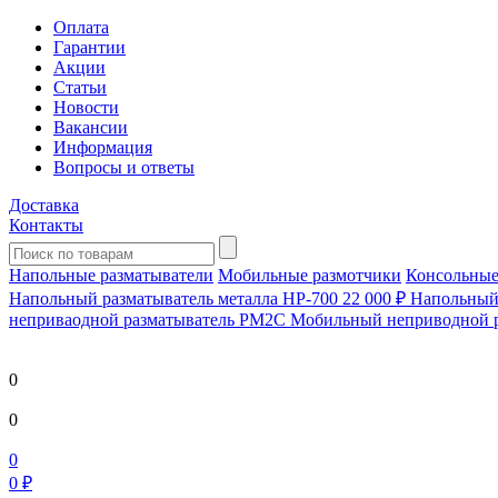
Оплата
Гарантии
Акции
Статьи
Новости
Вакансии
Информация
Вопросы и ответы
Доставка
Контакты
Напольные разматыватели
Мобильные размотчики
Консольные
Напольный разматыватель металла HP-700
22 000 ₽
Напольный 
непривaодной разматыватель РМ2С Мобильный неприводной 
0
0
0
0 ₽