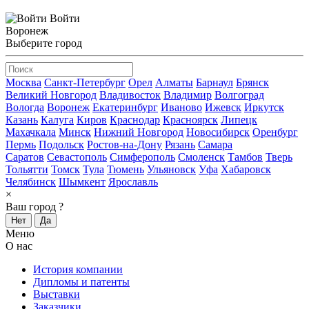
Войти
Воронеж
Выберите город
Москва
Санкт-Петербург
Орел
Алматы
Барнаул
Брянск
Великий Новгород
Владивосток
Владимир
Волгоград
Вологда
Воронеж
Екатеринбург
Иваново
Ижевск
Иркутск
Казань
Калуга
Киров
Краснодар
Красноярск
Липецк
Махачкала
Минск
Нижний Новгород
Новосибирск
Оренбург
Пермь
Подольск
Ростов-на-Дону
Рязань
Самара
Саратов
Севастополь
Симферополь
Смоленск
Тамбов
Тверь
Тольятти
Томск
Тула
Тюмень
Ульяновск
Уфа
Хабаровск
Челябинск
Шымкент
Ярославль
×
Ваш город
?
Нет
Да
Меню
О нас
История компании
Дипломы и патенты
Выставки
Заказчики