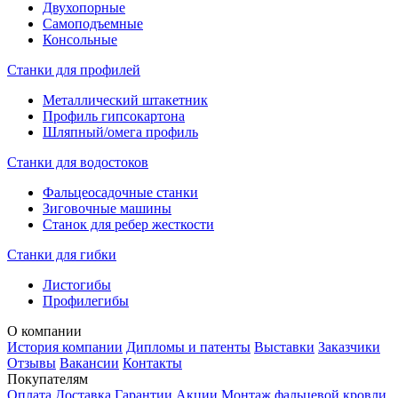
Двухопорные
Самоподъемные
Консольные
Станки для профилей
Металлический штакетник
Профиль гипсокартона
Шляпный/омега профиль
Станки для водостоков
Фальцеосадочные станки
Зиговочные машины
Станок для ребер жесткости
Станки для гибки
Листогибы
Профилегибы
О компании
История компании
Дипломы и патенты
Выставки
Заказчики
Отзывы
Вакансии
Контакты
Покупателям
Оплата
Доставка
Гарантии
Акции
Монтаж фальцевой кровли