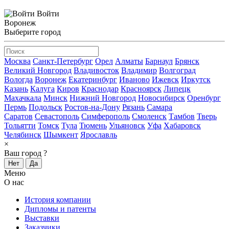
Войти
Воронеж
Выберите город
Москва
Санкт-Петербург
Орел
Алматы
Барнаул
Брянск
Великий Новгород
Владивосток
Владимир
Волгоград
Вологда
Воронеж
Екатеринбург
Иваново
Ижевск
Иркутск
Казань
Калуга
Киров
Краснодар
Красноярск
Липецк
Махачкала
Минск
Нижний Новгород
Новосибирск
Оренбург
Пермь
Подольск
Ростов-на-Дону
Рязань
Самара
Саратов
Севастополь
Симферополь
Смоленск
Тамбов
Тверь
Тольятти
Томск
Тула
Тюмень
Ульяновск
Уфа
Хабаровск
Челябинск
Шымкент
Ярославль
×
Ваш город
?
Нет
Да
Меню
О нас
История компании
Дипломы и патенты
Выставки
Заказчики