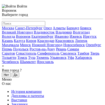
Войти
Воронеж
Выберите город
Москва
Санкт-Петербург
Орел
Алматы
Барнаул
Брянск
Великий Новгород
Владивосток
Владимир
Волгоград
Вологда
Воронеж
Екатеринбург
Иваново
Ижевск
Иркутск
Казань
Калуга
Киров
Краснодар
Красноярск
Липецк
Махачкала
Минск
Нижний Новгород
Новосибирск
Оренбург
Пермь
Подольск
Ростов-на-Дону
Рязань
Самара
Саратов
Севастополь
Симферополь
Смоленск
Тамбов
Тверь
Тольятти
Томск
Тула
Тюмень
Ульяновск
Уфа
Хабаровск
Челябинск
Шымкент
Ярославль
×
Ваш город
?
Нет
Да
Меню
О нас
История компании
Дипломы и патенты
Выставки
Заказчики