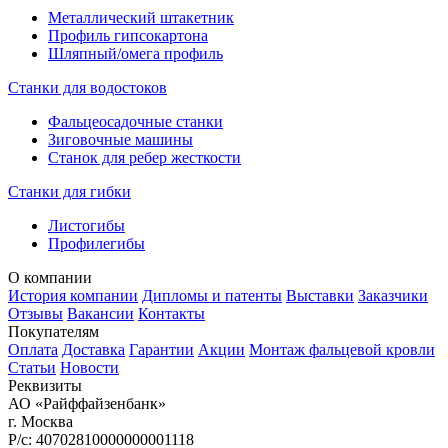
Металлический штакетник
Профиль гипсокартона
Шляпный/омега профиль
Станки для водостоков
Фальцеосадочные станки
Зиговочные машины
Станок для ребер жесткости
Станки для гибки
Листогибы
Профилегибы
О компании
История компании
Дипломы и патенты
Выставки
Заказчики
Отзывы
Вакансии
Контакты
Покупателям
Оплата
Доставка
Гарантии
Акции
Монтаж фальцевой кровли
Статьи
Новости
Реквизиты
АО «Райффайзенбанк»
г. Москва
Р/с: 40702810000000001118