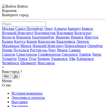
Войти
Воронеж
Выберите город
Москва
Санкт-Петербург
Орел
Алматы
Барнаул
Брянск
Великий Новгород
Владивосток
Владимир
Волгоград
Вологда
Воронеж
Екатеринбург
Иваново
Ижевск
Иркутск
Казань
Калуга
Киров
Краснодар
Красноярск
Липецк
Махачкала
Минск
Нижний Новгород
Новосибирск
Оренбург
Пермь
Подольск
Ростов-на-Дону
Рязань
Самара
Саратов
Севастополь
Симферополь
Смоленск
Тамбов
Тверь
Тольятти
Томск
Тула
Тюмень
Ульяновск
Уфа
Хабаровск
Челябинск
Шымкент
Ярославль
×
Ваш город
?
Нет
Да
Меню
О нас
История компании
Дипломы и патенты
Выставки
Заказчики