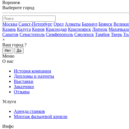
Воронеж
Выберите город
Москва
Санкт-Петербург
Орел
Алматы
Барнаул
Брянск
Велики
Казань
Калуга
Киров
Краснодар
Красноярск
Липецк
Махачкал
Саратов
Севастополь
Симферополь
Смоленск
Тамбов
Тверь
То
×
Ваш город
?
Нет
Да
Меню
О нас
История компании
Дипломы и патенты
Выставки
Заказчики
Отзывы
Услуги
Аренда станков
Монтаж фальцевой кровли
Инфо