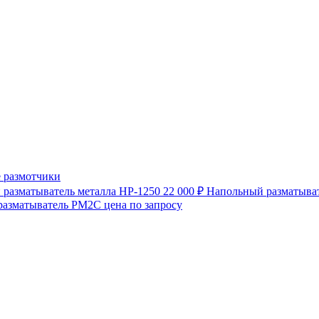
 размотчики
разматыватель металла HP-1250
22 000 ₽
Напольный разматыват
разматыватель РМ2С
цена по запросу