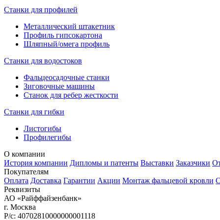
Станки для профилей
Металлический штакетник
Профиль гипсокартона
Шляпный/омега профиль
Станки для водостоков
Фальцеосадочные станки
Зиговочные машины
Станок для ребер жесткости
Станки для гибки
Листогибы
Профилегибы
О компании
История компании
Дипломы и патенты
Выставки
Заказчики
О
Покупателям
Оплата
Доставка
Гарантии
Акции
Монтаж фальцевой кровли
С
Реквизиты
АО «Райффайзенбанк»
г. Москва
Р/с: 40702810000000001118