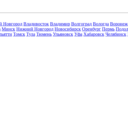
й Новгород
Владивосток
Владимир
Волгоград
Вологда
Воронеж
а
Минск
Нижний Новгород
Новосибирск
Оренбург
Пермь
Подол
льятти
Томск
Тула
Тюмень
Ульяновск
Уфа
Хабаровск
Челябинск