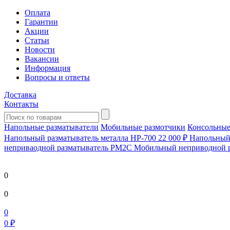
Оплата
Гарантии
Акции
Статьи
Новости
Вакансии
Информация
Вопросы и ответы
Доставка
Контакты
Напольные разматыватели
Мобильные размотчики
Консольные
Напольный разматыватель металла HP-700
22 000 ₽
Напольный 
непривaодной разматыватель РМ2С Мобильный неприводной 
0
0
0
0 ₽