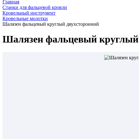
Главная
Станки для фальцевой кровли
Кровельный инструмент
Кровельные молотки
Шалязен фальцевый круглый двухсторонний
Шалязен фальцевый круглый